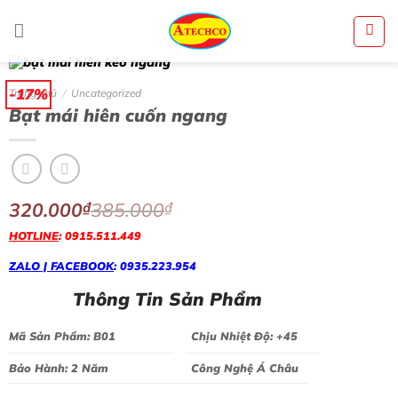
Bỏ
qua
nội
dung
-17%
Trang chủ
/
Uncategorized
Bạt mái hiên cuốn ngang
320.000
₫
385.000
₫
HOTLINE
: 0915.511.449
ZALO | FACEBOOK
: 0935.223.954
Thông Tin Sản Phẩm
Mã Sản Phẩm: B01
Chịu Nhiệt Độ: +45
Bảo Hành: 2 Năm
Công Nghệ Á Châu