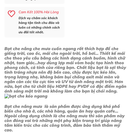
Cam Kết 100% Hài Lòng
Dịch vụ chăm sóc khách
hàng tận tình chu đáo và
luôn có những chính sách
ưu đãi tốt nhất.
Bạt che nắng che mưa cuốn ngang
rất thích hợp để che
giếng trời, cao ốc, mái che ngoài trời, hồ bơi… Thiết kế
mái
che theo yêu cầu
bằng các hình dạng cánh buồm, hình chữ
nhật, tam giác…hay dùng lợp mái vòm hoặc tạo hình theo
phong cách, cá tính của riêng bạn. Chất liệu bạt là sợi thủy
tinh tráng nhựa nên độ bền cao, chịu được lực kéo lớn,
trọng lượng nhẹ, không bám bụi chống axit mài mòn và
ngăn cản các tia cực tím và UV từ ánh nắng mặt trời. Hơn
nữa, bạt che từ chất liệu HDPE hay PVDF có đặc điểm ngăn
ánh sáng mặt trời mà không làm cho bạn bị chói nắng.
Bạt che nắng mưa
là sản phẩm được ứng dụng khá phổ
biến cho nhà ở, các nhà hàng, quán ăn hay quán cafe…
Ngoài công dụng chính là che nắng mưa thì sản phẩm này
còn đóng vai trò những một phụ kiện trang trí giúp nâng
tầm kiến trúc cho các công trình, đảm bảo tính thẩm mỹ
cao.