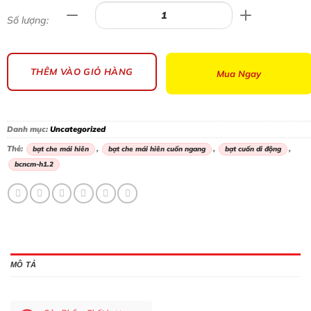
Số lượng:
THÊM VÀO GIỎ HÀNG
Mua Ngay
Danh mục:
Uncategorized
Thẻ:
,
,
,
bạt che mái hiên
bạt che mái hiên cuốn ngang
bạt cuốn di động
bcncm-h1.2
MÔ TẢ