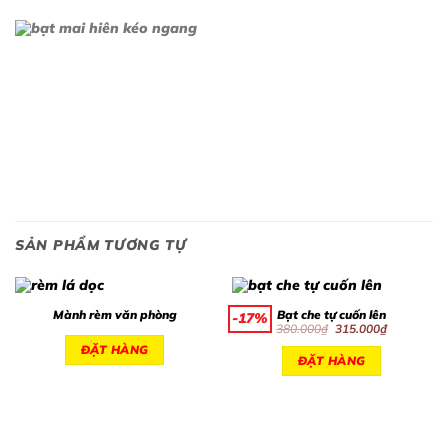
SẢN PHẨM TƯƠNG TỰ
Mành rèm văn phòng
Bạt che tự cuốn lên
-17%
Giá
Giá
380.000
₫
315.000
₫
gốc
hiện
ĐẶT HÀNG
là:
tại
ĐẶT HÀNG
380.000₫.
là:
315.000₫.