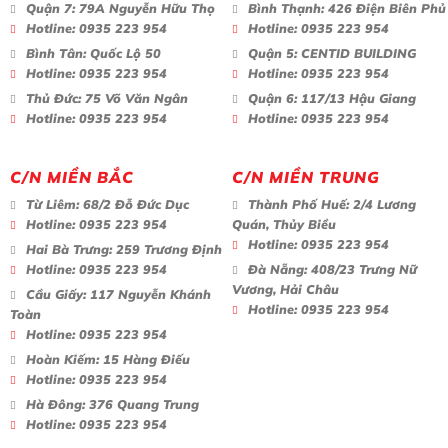
Quận 7:
79A Nguyễn Hữu Thọ
Bình Thạnh:
426 Điện Biên Phủ
Hotline:
0935 223 954
Hotline:
0935 223 954
Bình Tân:
Quốc Lộ 50
Quận 5:
CENTID BUILDING
Hotline:
0935 223 954
Hotline:
0935 223 954
Thủ Đức:
75 Võ Văn Ngân
Quận 6:
117/13 Hậu Giang
Hotline:
0935 223 954
Hotline:
0935 223 954
C/N MIỀN BẮC
C/N MIỀN TRUNG
Từ Liêm:
68/2 Đỗ Đức Dục
Thành Phố Huế:
2/4 Lương
Hotline:
0935 223 954
Quán, Thủy Biều
Hotline:
0935 223 954
Hai Bà Trưng:
259 Trương Định
Hotline:
0935 223 954
Đà Nẵng:
408/23 Trưng Nữ
Vương, Hải Châu
Cầu Giấy:
117 Nguyễn Khánh
Hotline:
0935 223 954
Toàn
Hotline:
0935 223 954
Hoàn Kiếm:
15 Hàng Điếu
Hotline:
0935 223 954
Hà Đông:
376 Quang Trung
Hotline:
0935 223 954