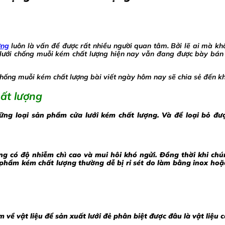
ợng
luôn là vấn để được rất nhiều người quan tâm. Bởi lẽ ai mà k
ưới chống muỗi kém chất lượng hiện nay vẫn đang được bày bán c
hống muỗi kém chất lượng bài viết ngày hôm nay sẽ chia sẻ đến kh
ất lượng
ững loại sản phẩm cửa lưới kém chất lượng. Và để loại bỏ đ
g có độ nhiễm chì cao và mui hôi khó ngửi. Đồng thời khi chúng
phẩm kém chất lượng thường dễ bị rỉ sét do làm bằng inox hoặc
về vật liệu để sản xuất lưới đẻ phân biệt được đâu là vật liệu c