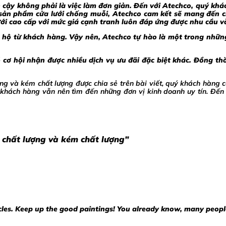
in cậy không phải là việc làm đơn giản. Đến với Atechco, quý kh
sản phẩm cửa lưới chống muỗi, Atechco cam kết sẽ mang đến ch
 cao cấp với mức giá cạnh tranh luôn đáp ứng được nhu cầu và
hộ từ khách hàng. Vậy nên, Atechco tự hào là một trong những
cơ hội nhận được nhiều dịch vụ ưu đãi đặc biệt khác. Đồng thờ
ượng và kém chất lượng được chia sẻ trên bài viết, quý khách hàng
khách hàng vẫn nên tìm đến những đơn vị kinh doanh uy tín. Đến
 chất lượng và kém chất lượng
”
icles. Keep up the good paintings! You already know, many peopl