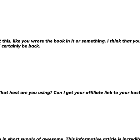
 this, like you wrote the book in it or something. I think that y
l certainly be back.
hat host are you using? Can I get your affiliate link to your hos
g in short supply of awesome. This informative article is incredi