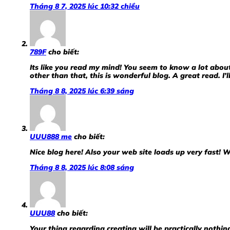
Tháng 8 7, 2025 lúc 10:32 chiều
789F
cho biết:
Its like you read my mind! You seem to know a lot about
other than that, this is wonderful blog. A great read. I’l
Tháng 8 8, 2025 lúc 6:39 sáng
UUU888 me
cho biết:
Nice blog here! Also your web site loads up very fast! W
Tháng 8 8, 2025 lúc 8:08 sáng
UUU88
cho biết:
Your thing regarding creating will be practically nothin