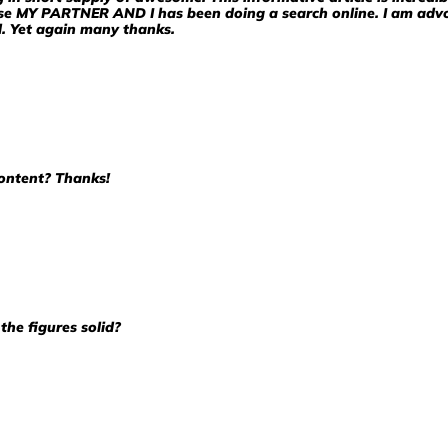
se MY PARTNER AND I has been doing a search online. I am advoc
ld. Yet again many thanks.
content? Thanks!
the figures solid?