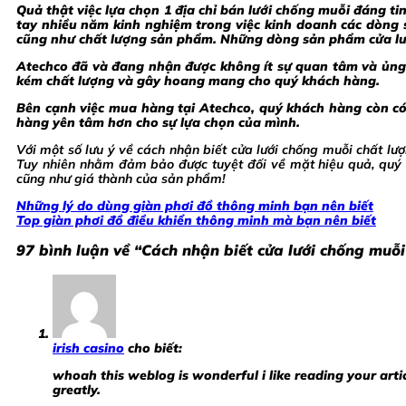
Quả thật việc lựa chọn 1 địa chỉ bán lưới chống muỗi đáng t
tay nhiều năm kinh nghiệm trong việc kinh doanh các dòng 
cũng như chất lượng sản phẩm. Những dòng sản phẩm cửa lưới
Atechco đã và đang nhận được không ít sự quan tâm và ủng 
kém chất lượng và gây hoang mang cho quý khách hàng.
Bên cạnh việc mua hàng tại Atechco, quý khách hàng còn có 
hàng yên tâm hơn cho sự lựa chọn của mình.
Với một số lưu ý về cách nhận biết cửa lưới chống muỗi chất l
Tuy nhiên nhằm đảm bảo được tuyệt đối về mặt hiệu quả, quý 
cũng như giá thành của sản phẩm!
Những lý do dùng giàn phơi đồ thông minh bạn nên biết
Top giàn phơi đồ điều khiển thông minh mà bạn nên biết
97 bình luận về “
Cách nhận biết cửa lưới chống muỗi
irish casino
cho biết:
whoah this weblog is wonderful i like reading your art
greatly.