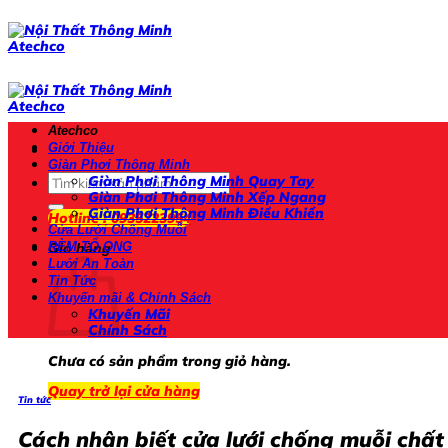
Bỏ
qua
nội
dung
Atechco
Giới Thiệu
Giàn Phơi Thông Minh
Tìm
Giàn Phơi Thông Minh Quay Tay
kiếm:
Giàn Phơi Thông Minh Xếp Ngang
Giàn Phơi Thông Minh Điều Khiển
Hotline : 0935223954
Cửa Lưới Chống Muỗi
RÈM TỔ ONG
Giỏ hàng
Lưới An Toàn
Tin Tức
Khuyến mãi & Chính Sách
Khuyến Mãi
Chính Sách
Chưa có sản phẩm trong giỏ hàng.
Quay trở lại cửa hàng
Tin tức
Cách nhận biết cửa lưới chống muỗi chất