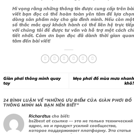
Hi vọng rằng những thông tin được cung cấp trên bà
viết bạn đọc có thể hoàn toàn yên tâm để lựa chọ
dòng sản phẩm này cho gia đình mình. Nếu còn mộ
số thắc mắc quý khách hành có thể liên hệ trực tiế
với chúng tôi để được tư vấn và hỗ trợ một cách ch
tiết nhất. Cảm ơn bạn đọc đã dành thời gian qua
tâm đến bài viết!
Giàn phơi thông minh quay
Mẹo phơi đồ mùa mưa nhan
tay
khô
24 BÌNH LUẬN VỀ “
NHỮNG ƯU ĐIỂM CỦA GIÀN PHƠI ĐỒ
THÔNG MINH MÀ BẠN NÊN BIẾT
”
Richardtus
cho biết:
bs2best at ссылка — это не только технический
адрес, но и продукт усилий сообщества,
которое поддерживает платформу. Эта статья