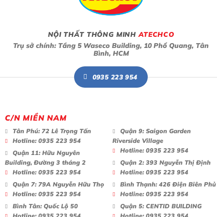
NỘI THẤT THÔNG MINH
ATECHCO
Trụ sở chính: Tầng 5 Waseco Building, 10 Phổ Quang, Tân
Bình, HCM
0935 223 954
C/N MIỀN NAM
Tân Phú:
72 Lê Trọng Tấn
Quận 9:
Saigon Garden
Hotline:
0935 223 954
Riverside Village
Hotline:
0935 223 954
Quận 11:
Hữu Nguyên
Building, Đường 3 tháng 2
Quận 2:
393 Nguyễn Thị Định
Hotline:
0935 223 954
Hotline:
0935 223 954
Quận 7:
79A Nguyễn Hữu Thọ
Bình Thạnh:
426 Điện Biên Phủ
Hotline:
0935 223 954
Hotline:
0935 223 954
Bình Tân:
Quốc Lộ 50
Quận 5:
CENTID BUILDING
Hotline:
0935 223 954
Hotline:
0935 223 954