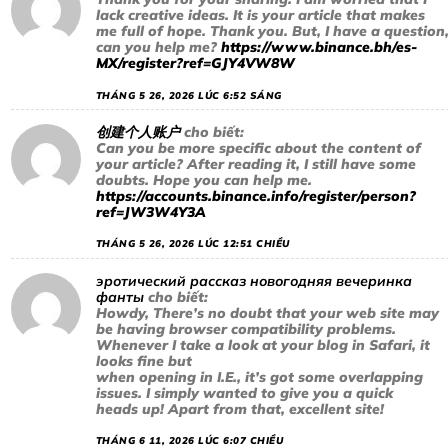
lack creative ideas. It is your article that makes
me full of hope. Thank you. But, I have a question
can you help me?
https://www.binance.bh/es-
MX/register?ref=GJY4VW8W
THÁNG 5 26, 2026 LÚC 6:52 SÁNG
创建个人账户
cho biết:
Can you be more specific about the content of
your article? After reading it, I still have some
doubts. Hope you can help me.
https://accounts.binance.info/register/person?
ref=JW3W4Y3A
THÁNG 5 26, 2026 LÚC 12:51 CHIỀU
эротический рассказ новогодняя вечеринка
фанты
cho biết:
Howdy, There’s no doubt that your web site may
be having browser compatibility problems.
Whenever I take a look at your blog in Safari, it
looks fine but
when opening in I.E., it’s got some overlapping
issues. I simply wanted to give you a quick
heads up! Apart from that, excellent site!
THÁNG 6 11, 2026 LÚC 6:07 CHIỀU