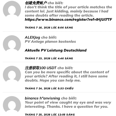
创建免费账户
cho biết:
I don’t think the title of your article matches the
content lol. Just kidding, mainly because I had
some doubts after reading the article.
https://www.binance.com/register?ref=IHJUI7TF
THÁNG 7 16, 2026 LÚC 8:06 SÁNG
ALEXJag
cho biết:
PV Anlage planen kostenlos
Aktuelle PV Leistung Deutschland
THÁNG 7 23, 2026 LÚC 4:46 SÁNG
注册获取100 USDT
cho biết:
Can you be more specific about the content of
your article? After reading it, I still have some
doubts. Hope you can help me.
THÁNG 7 24, 2026 LÚC 5:33 CHIỀU
binance h"anvisning
cho biết:
Your point of view caught my eye and was very
interesting. Thanks. I have a question for you.
THÁNG 7 25, 2026 LÚC 12:05 SÁNG