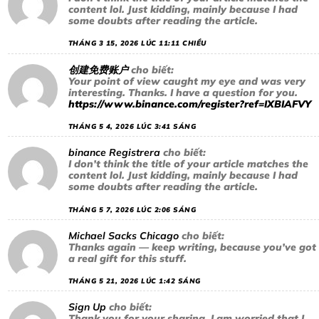
content lol. Just kidding, mainly because I had
some doubts after reading the article.
THÁNG 3 15, 2026 LÚC 11:11 CHIỀU
创建免费账户
cho biết:
Your point of view caught my eye and was very
interesting. Thanks. I have a question for you.
https://www.binance.com/register?ref=IXBIAFVY
THÁNG 5 4, 2026 LÚC 3:41 SÁNG
binance Registrera
cho biết:
I don’t think the title of your article matches the
content lol. Just kidding, mainly because I had
some doubts after reading the article.
THÁNG 5 7, 2026 LÚC 2:06 SÁNG
Michael Sacks Chicago
cho biết:
Thanks again — keep writing, because you’ve got
a real gift for this stuff.
THÁNG 5 21, 2026 LÚC 1:42 SÁNG
Sign Up
cho biết:
Thank you for your sharing. I am worried that I