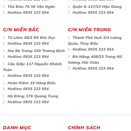
Thủ Đức:
75 Võ Văn Ngân
Quận 6:
117/13 Hậu Giang
Hotline:
0935 223 954
Hotline:
0935 223 954
C/N MIỀN BẮC
C/N MIỀN TRUNG
Từ Liêm:
68/2 Đỗ Đức Dục
Thành Phố Huế:
2/4 Lương
Hotline:
0935 223 954
Quán, Thủy Biều
Hotline:
0935 223 954
Hai Bà Trưng:
259 Trương Định
Hotline:
0935 223 954
Đà Nẵng:
408/23 Trưng Nữ
Vương, Hải Châu
Cầu Giấy:
117 Nguyễn Khánh
Hotline:
0935 223 954
Toàn
Hotline:
0935 223 954
Hoàn Kiếm:
15 Hàng Điếu
Hotline:
0935 223 954
Hà Đông:
376 Quang Trung
Hotline:
0935 223 954
DANH MỤC
CHÍNH SÁCH