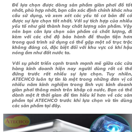
Để lựa chọn được dòng sản phẩm giàn phơi đồ tố
nhất, phù hợp nhất, bạn cần xác định chính khác nh
cầu sử dụng, và xem xét các yếu tố cơ bản để c
được sự lựa chọn tốt nhất. Với sự tích hợp của nhiề
yếu tố như giá thành hay chất lượng sản phẩm. Vậ
nên bạn cần lựa chọn sản phẩm có chất lượng, đ
kèm với các chế độ bảo hành để thuận tiện hơ
trong quá trình sử dụng có thể gặp một số trục trặ
không đáng có, đặc biệt đối với khu vực có khí hậ
nóng ẩm như đất nước ta.
Với sụ phát triển cạnh tranh mạnh mẽ giữa các cử
hàng kinh doanh hiện nay người dùng rất có th
đứng trước rất nhiều sự lựa chọn. Tuy nhiên
ATECHCO
luôn tự tin là một trong những đơn vị c
nhiều năm kinh nghiệm trong lĩnh vực kinh doan
giàn phơi thông minh trên khắp cả nước. Bạn có th
dành một ít thời gian để tìm hiểu kĩ hơn về các sả
phẩm tại
ATECHCO
trước khi lựa chọn và tin dùn
các sản phẩm tại đây.