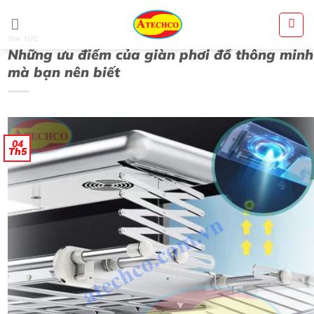
Bỏ
qua
nội
dung
TIN TỨC
Những ưu điểm của giàn phơi đồ thông minh
mà bạn nên biết
04
Th5