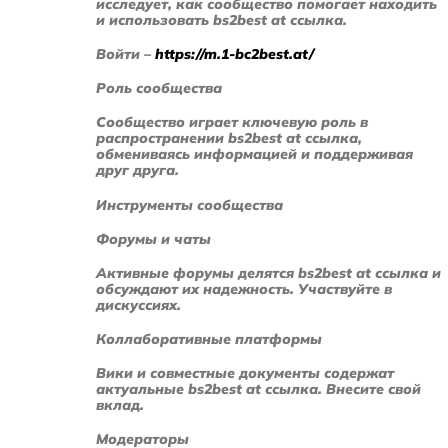
исследует, как сообщество помогает находить
и использовать bs2best at ссылка.
Войти –
https://m.1-bc2best.at/
Роль сообщества
Сообщество играет ключевую роль в
распространении bs2best at ссылка,
обмениваясь информацией и поддерживая
друг друга.
Инструменты сообщества
Форумы и чаты
Активные форумы делятся bs2best at ссылка и
обсуждают их надежность. Участвуйте в
дискуссиях.
Коллаборативные платформы
Вики и совместные документы содержат
актуальные bs2best at ссылка. Внесите свой
вклад.
Модераторы