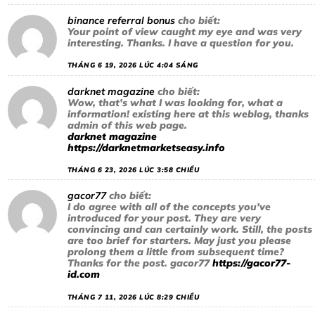
binance referral bonus
cho biết:
Your point of view caught my eye and was very
interesting. Thanks. I have a question for you.
THÁNG 6 19, 2026 LÚC 4:04 SÁNG
darknet magazine
cho biết:
Wow, that’s what I was looking for, what a
information! existing here at this weblog, thanks
admin of this web page.
darknet magazine
https://darknetmarketseasy.info
THÁNG 6 23, 2026 LÚC 3:58 CHIỀU
gacor77
cho biết:
I do agree with all of the concepts you’ve
introduced for your post. They are very
convincing and can certainly work. Still, the posts
are too brief for starters. May just you please
prolong them a little from subsequent time?
Thanks for the post. gacor77
https://gacor77-
id.com
THÁNG 7 11, 2026 LÚC 8:29 CHIỀU