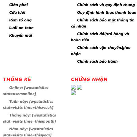
Giàn phơi
Chính sách và quy định chung
Cửa lưới
Quy định hình thức thanh toán
Rèm tổ ong
Chính sách bảo mật thông tin
cá nhân
Lưới an toàn
Chính sách đổi/trả hàng và
Khuyến mãi
hoàn tiền
Chính sách vận chuyển/giao
nhận
Chính sách bảo hành
THỐNG KÊ
CHỨNG NHẬN
Online:
[wpstatistics
stat=usersonline]
Tuần này:
[wpstatistics
stat=visits time=thisweek]
Tháng này:
[wpstatistics
stat=visits time=thismonth]
Năm này:
[wpstatistics
stat=visits time=thisyear]