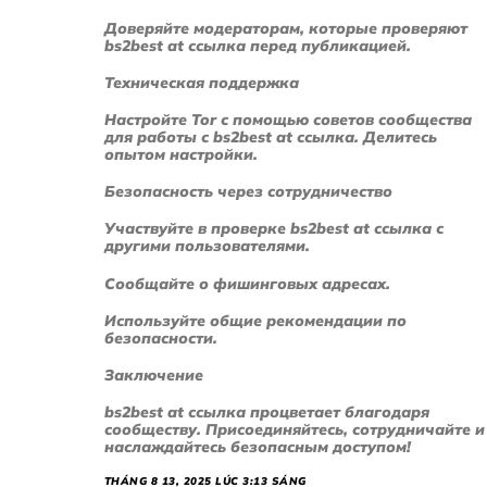
Доверяйте модераторам, которые проверяют
bs2best at ссылка перед публикацией.
Техническая поддержка
Настройте Tor с помощью советов сообщества
для работы с bs2best at ссылка. Делитесь
опытом настройки.
Безопасность через сотрудничество
Участвуйте в проверке bs2best at ссылка с
другими пользователями.
Сообщайте о фишинговых адресах.
Используйте общие рекомендации по
безопасности.
Заключение
bs2best at ссылка процветает благодаря
сообществу. Присоединяйтесь, сотрудничайте и
наслаждайтесь безопасным доступом!
THÁNG 8 13, 2025 LÚC 3:13 SÁNG