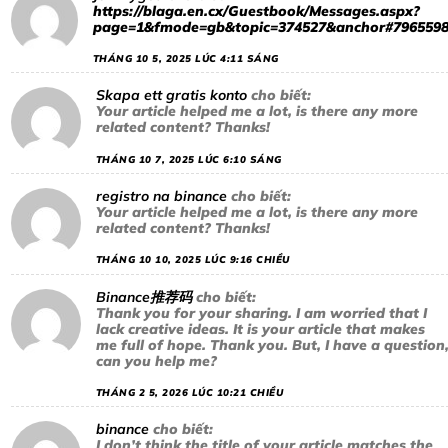
https://blaga.en.cx/Guestbook/Messages.aspx?
page=1&fmode=gb&topic=374527&anchor#796559
THÁNG 10 5, 2025 LÚC 4:11 SÁNG
Skapa ett gratis konto
cho biết:
Your article helped me a lot, is there any more
related content? Thanks!
THÁNG 10 7, 2025 LÚC 6:10 SÁNG
registro na binance
cho biết:
Your article helped me a lot, is there any more
related content? Thanks!
THÁNG 10 10, 2025 LÚC 9:16 CHIỀU
Binance推荐码
cho biết:
Thank you for your sharing. I am worried that I
lack creative ideas. It is your article that makes
me full of hope. Thank you. But, I have a question
can you help me?
THÁNG 2 5, 2026 LÚC 10:21 CHIỀU
binance
cho biết:
I don’t think the title of your article matches the