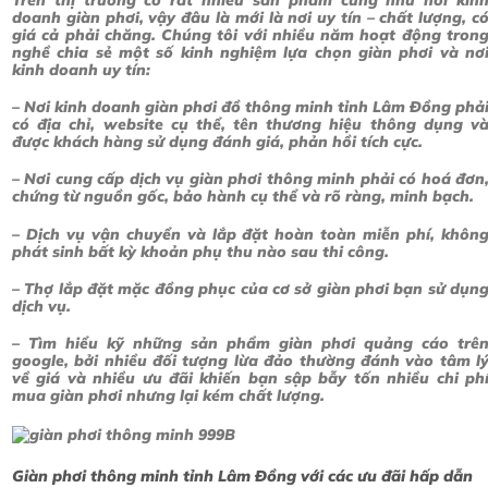
Trên thị trường có rất nhiều sản phẩm cũng như nơi kin
doanh giàn phơi, vậy đâu là mới là nơi uy tín – chất lượng, c
giá cả phải chăng. Chúng tôi với nhiều năm hoạt động tron
nghề chia sẻ một số kinh nghiệm lựa chọn giàn phơi và nơ
kinh doanh uy tín:
– Nơi kinh doanh giàn phơi đồ thông minh tỉnh Lâm Đồng phả
có địa chỉ, website cụ thể, tên thương hiệu thông dụng v
được khách hàng sử dụng đánh giá, phản hồi tích cực.
– Nơi cung cấp dịch vụ giàn phơi thông minh phải có hoá đơn
chứng từ nguồn gốc, bảo hành cụ thể và rõ ràng, minh bạch.
– Dịch vụ vận chuyển và lắp đặt hoàn toàn miễn phí, khôn
phát sinh bất kỳ khoản phụ thu nào sau thi công.
– Thợ lắp đặt mặc đồng phục của cơ sở giàn phơi bạn sử dụn
dịch vụ.
– Tìm hiểu kỹ những sản phẩm giàn phơi quảng cáo trê
google, bởi nhiều đối tượng lừa đảo thường đánh vào tâm l
về giá và nhiều ưu đãi khiến bạn sập bẫy tốn nhiều chi ph
mua giàn phơi nhưng lại kém chất lượng.
Giàn phơi thông minh tỉnh Lâm Đồng với các ưu đãi hấp dẫn