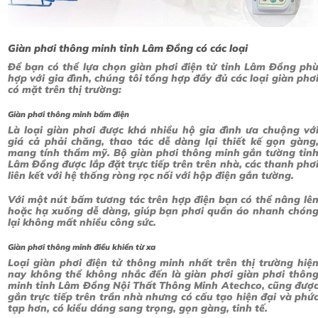
Giàn phơi thông minh tỉnh Lâm Đồng có các loại
Để bạn có thể lựa chọn giàn phơi điện tử tỉnh Lâm Đồng ph
hợp với gia đình, chúng tôi tổng hợp đầy đủ các loại giàn phơ
có mặt trên thị trường:
Giàn phơi thông minh bấm điện
Là loại giàn phơi được khá nhiều hộ gia đình ưa chuộng vớ
giá cả phải chăng, thao tác dễ dàng lại thiết kế gọn gàng
mang tính thẩm mỹ. Bộ giàn phơi thông minh gắn tường tỉn
Lâm Đồng được lắp đặt trực tiếp trên trên nhà, các thanh phơ
liên kết với hệ thống ròng rọc nối với hộp điện gắn tường.
Với một nút bấm tương tác trên hợp điện bạn có thể nâng lê
hoặc hạ xuống dễ dàng, giúp bạn phơi quần áo nhanh chón
lại không mất nhiều công sức.
Giàn phơi thông minh điều khiển từ xa
Loại giàn phơi điện tử thông minh nhất trên thị trường hiệ
nay không thể không nhắc đến là giàn phơi giàn phơi thôn
minh tỉnh Lâm Đồng Nội Thất Thông Minh Atechco, cũng đượ
gắn trực tiếp trên trần nhà nhưng có cấu tạo hiện đại và phứ
tạp hơn, có kiểu dáng sang trọng, gọn gàng, tinh tế.