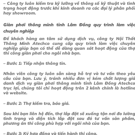
– Công ty luôn kiểm tra kỹ lưỡng về thông số kỹ thuật và tìn
trạng hoạt động trước khi kinh doanh ra các đại lý phân phố
hay showroom.
Giàn phơi thông minh tỉnh Lâm Đồng quy trình làm việ
chuyên nghiệp
Để khách hàng an tâm sử dụng dịch vụ, công ty Nội Thấ
Thông Minh Atechco cung cấp quy trình làm việc chuyê
nghiệp giúp bạn có thể dễ dàng quan sát hoạt động của th
thi công giàn phơi cho ngôi nhà bạn.
– Bước 1: Tiếp nhận thông tin.
Nhân viên công ty luôn sẵn sàng hỗ trợ và tư vấn theo yê
cầu của bạn. Lưu ý, tránh nhiều đơn vị kém chất lượng gi
danh dịch vụ giàn phơi thông minh tỉnh Lâm Đồng Atechc
trục lợi, chúng tôi chỉ hoạt động trên 2 kênh chính là hotlin
và website.
– Bước 2: Thợ kiểm tra, báo giá.
Sau khi bạn liên hệ đến, thợ lắp đặt sẽ xuống tận nơi đo lườn
tình trạng và diện tích lắp đặt sau đó tư vấn sản phẩm
phương án thi công phù hợp với ngôi nhà của bạn.
– Bước 3: Ký hợp đồng và tiến hành thi công.