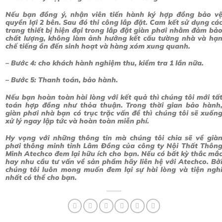
Nếu bạn đồng ý, nhận viên tiến hành ký hợp đồng bảo v
quyền lợi 2 bên. Sau đó thi công lắp đặt. Cam kết sử dụng cá
trang thiết bị hiện đại trong lắp đặt giàn phơi nhằm đảm bả
chất lượng, không làm ảnh hưởng kết cấu tường nhà và hạ
chế tiếng ồn đến sinh hoạt và hàng xóm xung quanh.
– Bước 4: cho khách hành nghiệm thu, kiểm tra 1 lần nữa.
– Bước 5: Thanh toán, bảo hành.
Nếu bạn hoàn toàn hài lòng với kết quả thì chúng tôi mới tấ
toán hợp đồng như thỏa thuận. Trong thời gian bảo hành
giàn phơi nhà bạn có trục trặc vấn đề thì chúng tôi sẽ xuốn
xử lý ngay lập tức và hoàn toàn miễn phí.
Hy vọng với những thông tin mà chúng tôi chia sẽ về già
phơi thông minh tỉnh Lâm Đồng của công ty Nội Thất Thôn
Minh Atechco đem lại hữu ích cho bạn. Nếu có bất kỳ thắc mắ
hay nhu cầu tư vấn về sản phẩm hãy liên hệ với Atechco. Bở
chúng tôi luôn mong muốn đem lại sự hài lòng và tiện ngh
nhất có thể cho bạn.