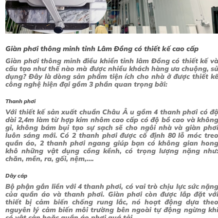
Giàn phơi thông minh tỉnh Lâm Đồng có thiết kế cao cấp
Giàn phơi thông minh điều khiển tỉnh lâm Đồng có thiết kế v
cấu tạo như thế nào mà được nhiều khách hàng ưa chuộng, s
dụng? Đây là dòng sản phẩm tiện ích cho nhà ở được thiết k
công nghệ hiện đại gồm 3 phần quan trọng bởi:
Thanh phơi
Với thiết kế sản xuất chuẩn Châu Â u gồm 4 thanh phơi có đ
dài 2,4m làm từ hợp kim nhôm cao cấp có độ bồ cao và khôn
gỉ, không bám bụi tạo sự sạch sẽ cho ngôi nhà và giàn phơ
luôn sáng mới. Có 2 thanh phơi được cố định 80 lỗ móc tre
quần áo, 2 thanh phơi ngang giúp bạn có không gian hon
khô những vật dụng cồng kềnh, có trọng lượng nặng như
chăn, mền, ra, gối, nệm,….
Dây cáp
Bộ phận gắn liền với 4 thanh phơi, có vai trò chịu lực sức nặn
của quần áo và thanh phơi. Giàn phơi còn được lắp đặt vớ
thiết bị cảm biến chống rung lắc, nó hoạt động dựa the
nguyên lý cảm biến môi trường bên ngoài tự động ngừng kh
có vật cản hoặc quần áo phơi quá tải.