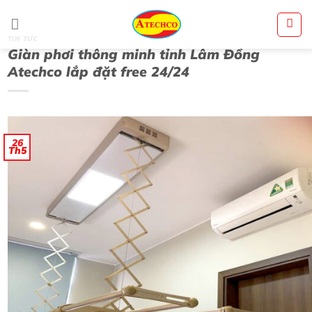
Bỏ
qua
nội
dung
TIN TỨC
Giàn phơi thông minh tỉnh Lâm Đồng
Atechco lắp đặt free 24/24
26
Th5