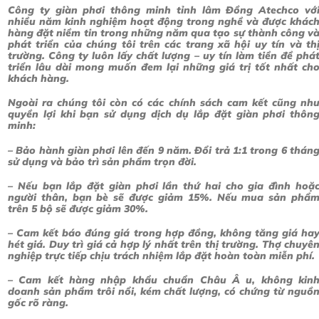
Công ty giàn phơi thông minh tỉnh lâm Đồng Atechco vớ
nhiều năm kinh nghiệm hoạt động trong nghề và được khác
hàng đặt niềm tin trong những năm qua tạo sự thành công v
phát triển của chúng tôi trên các trang xã hội uy tín và th
trường. Công ty luôn lấy chất lượng – uy tín làm tiền đề phá
triển lâu dài mong muốn đem lại những giá trị tốt nhất ch
khách hàng.
Ngoài ra chúng tôi còn có các chính sách cam kết cũng nh
quyền lợi khi bạn sử dụng dịch dụ lắp đặt giàn phơi thôn
minh:
– Bảo hành giàn phơi lên đến 9 năm. Đổi trả 1:1 trong 6 thán
sử dụng và bảo trì sản phẩm trọn đời.
– Nếu bạn lắp đặt giàn phơi lần thứ hai cho gia đình hoặ
người thân, bạn bè sẽ được giảm 15%. Nếu mua sản phẩ
trên 5 bộ sẽ được giảm 30%.
– Cam kết báo đúng giá trong hợp đồng, không tăng giá ha
hét giá. Duy trì giá cả hợp lý nhất trên thị trường. Thợ chuyê
nghiệp trực tiếp chịu trách nhiệm lắp đặt hoàn toàn miễn phí.
– Cam kết hàng nhập khẩu chuẩn Châu Â u, không kin
doanh sản phẩm trôi nổi, kém chất lượng, có chứng từ nguồ
gốc rõ ràng.