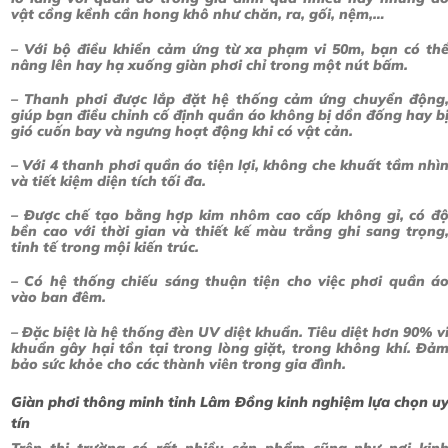
vật cồng kềnh cần hong khô như chăn, ra, gối, nệm,…
– Với bộ điều khiển cảm ứng từ xa phạm vi 50m, bạn có th
nâng lên hay hạ xuống giàn phơi chỉ trong một nút bấm.
– Thanh phơi được lắp đặt hệ thống cảm ứng chuyển động
giúp bạn điều chỉnh cố định quần áo không bị dồn đống hay b
gió cuốn bay và ngưng hoạt động khi có vật cản.
– Với 4 thanh phơi quần áo tiện lợi, không che khuất tầm nhì
và tiết kiệm diện tích tối đa.
– Được chế tạo bằng hợp kim nhôm cao cấp không gỉ, có đ
bền cao với thời gian và thiết kế màu trắng ghi sang trọng
tinh tế trong mội kiến trúc.
– Có hệ thống chiếu sáng thuận tiện cho việc phơi quần á
vào ban đêm.
– Đặc biệt là hệ thống đèn UV diệt khuẩn. Tiêu diệt hơn 90% v
khuẩn gây hại tồn tại trong lòng giặt, trong không khí. Đả
bảo sức khỏe cho các thành viên trong gia đình.
Giàn phơi thông minh tỉnh Lâm Đồng kinh nghiệm lựa chọn u
tín