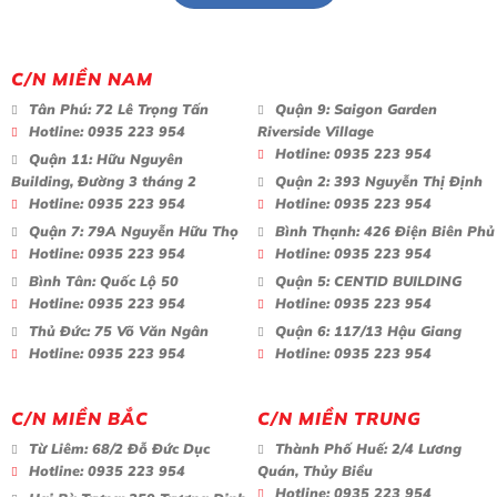
C/N MIỀN NAM
Tân Phú:
72 Lê Trọng Tấn
Quận 9:
Saigon Garden
Hotline:
0935 223 954
Riverside Village
Hotline:
0935 223 954
Quận 11:
Hữu Nguyên
Building, Đường 3 tháng 2
Quận 2:
393 Nguyễn Thị Định
Hotline:
0935 223 954
Hotline:
0935 223 954
Quận 7:
79A Nguyễn Hữu Thọ
Bình Thạnh:
426 Điện Biên Phủ
Hotline:
0935 223 954
Hotline:
0935 223 954
Bình Tân:
Quốc Lộ 50
Quận 5:
CENTID BUILDING
Hotline:
0935 223 954
Hotline:
0935 223 954
Thủ Đức:
75 Võ Văn Ngân
Quận 6:
117/13 Hậu Giang
Hotline:
0935 223 954
Hotline:
0935 223 954
C/N MIỀN BẮC
C/N MIỀN TRUNG
Từ Liêm:
68/2 Đỗ Đức Dục
Thành Phố Huế:
2/4 Lương
Hotline:
0935 223 954
Quán, Thủy Biều
Hotline:
0935 223 954