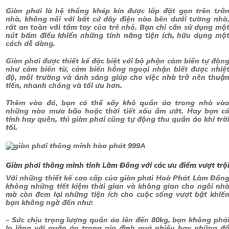
Giàn phơi là hệ thống khép kín được lắp đặt gọn trên trầ
nhà, không nối với bất cứ dây điện nào bên dưới tường nhà
rất an toàn với tầm tay của trẻ nhỏ. Bạn chỉ cần sử dụng mộ
nút bấm điều khiển những tính năng tiện ích, hữu dụng mộ
cách dễ dàng.
Giàn phơi được thiết kế đặc biệt với bộ phận cảm biến tự độn
như cảm biến từ, cảm biến hồng ngoại nhận biết được nhiệ
độ, môi trường và ánh sáng giúp cho việc nhà trở nên thuậ
tiến, nhanh chóng và tối ưu hơn.
Thêm vào đó, bạn có thể sấy khô quần áo trong nhà và
những nào mưa bão hoặc thời tiết xấu ẩm ướt. Hay bạn c
tính hay quên, thì giàn phơi cũng tự động thu quần áo khi trờ
tối.
Giàn phơi thông minh tỉnh Lâm Đồng với các ưu điểm vượt trộ
Với những thiết kế cao cấp của giàn phơi Hoà Phát Lâm Đồn
không những tiết kiệm thời gian và không gian cho ngôi nh
mà còn đem lại những tiện ích cho cuộc sống vượt bật khiế
bạn không ngờ đến như:
– Sức chịu trọng lượng quần áo lên đến 80kg, bạn không phả
lo lắng với quần áo trong gia đình quá nhiều hay những đ