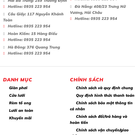
Hai Bà Trưng:
259 Trương Định
Hotline:
0935 223 954
Đà Nẵng:
408/23 Trưng Nữ
Vương, Hải Châu
Cầu Giấy:
117 Nguyễn Khánh
Hotline:
0935 223 954
Toàn
Hotline:
0935 223 954
Hoàn Kiếm:
15 Hàng Điếu
Hotline:
0935 223 954
Hà Đông:
376 Quang Trung
Hotline:
0935 223 954
DANH MỤC
CHÍNH SÁCH
Giàn phơi
Chính sách và quy định chung
Cửa lưới
Quy định hình thức thanh toán
Rèm tổ ong
Chính sách bảo mật thông tin
cá nhân
Lưới an toàn
Chính sách đổi/trả hàng và
Khuyến mãi
hoàn tiền
Chính sách vận chuyển/giao