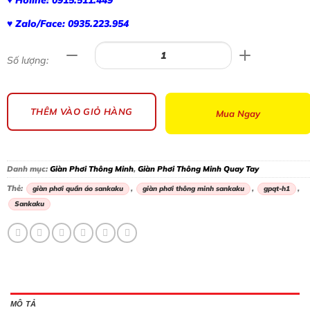
♥ Zalo/Face: 0935.223.954
Số lượng:
THÊM VÀO GIỎ HÀNG
Mua Ngay
Danh mục:
Giàn Phơi Thông Minh
,
Giàn Phơi Thông Minh Quay Tay
Thẻ:
,
,
,
giàn phơi quần áo sankaku
giàn phơi thông minh sankaku
gpqt-h1
Sankaku
MÔ TẢ