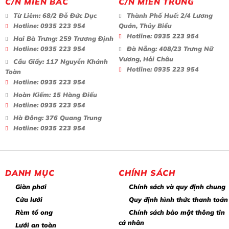
C/N MIỀN BẮC
C/N MIỀN TRUNG
Từ Liêm:
68/2 Đỗ Đức Dục
Thành Phố Huế:
2/4 Lương
Hotline:
0935 223 954
Quán, Thủy Biều
Hotline:
0935 223 954
Hai Bà Trưng:
259 Trương Định
Hotline:
0935 223 954
Đà Nẵng:
408/23 Trưng Nữ
Vương, Hải Châu
Cầu Giấy:
117 Nguyễn Khánh
Hotline:
0935 223 954
Toàn
Hotline:
0935 223 954
Hoàn Kiếm:
15 Hàng Điếu
Hotline:
0935 223 954
Hà Đông:
376 Quang Trung
Hotline:
0935 223 954
DANH MỤC
CHÍNH SÁCH
Giàn phơi
Chính sách và quy định chung
Cửa lưới
Quy định hình thức thanh toán
Rèm tổ ong
Chính sách bảo mật thông tin
cá nhân
Lưới an toàn