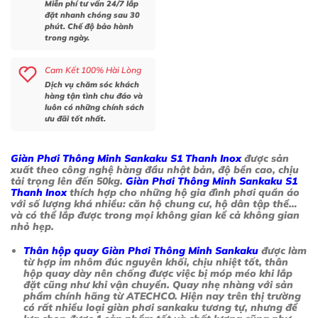
Miễn phí tư vấn 24/7 lắp
đặt nhanh chóng sau 30
phút. Chế độ bảo hành
trong ngày.
Cam Kết 100% Hài Lòng
Dịch vụ chăm sóc khách
hàng tận tình chu đáo và
luôn có những chính sách
ưu đãi tốt nhất.
Giàn Phơi Thông Minh Sankaku S1 Thanh Inox
được sản
xuất theo công nghệ hàng đầu nhật bản, độ bền cao, chịu
tải trọng lên đến 50kg.
Giàn Phơi Thông Minh Sankaku S1
Thanh Inox
thích hợp cho những hộ gia đình phơi quần áo
với số lượng khá nhiều: căn hộ chung cư, hộ dân tập thể…
và có thể lắp được trong mọi không gian kể cả không gian
nhỏ hẹp.
Thân hộp quay Giàn Phơi Thông Minh Sankaku
được làm
từ hợp im nhôm đúc nguyên khối, chịu nhiệt tốt, thân
hộp quay dày nên chống được việc bị móp méo khi lắp
đặt cũng như khi vận chuyển. Quay nhẹ nhàng với sản
phẩm chính hãng từ ATECHCO. Hiện nay trên thị trường
có rất nhiều loại giàn phơi sankaku tương tự, nhưng để