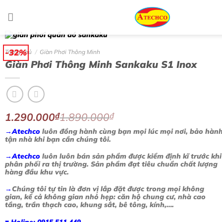
Bỏ
qua
nội
dung
-32%
Trang chủ
/
Giàn Phơi Thông Minh
Giàn Phơi Thông Minh Sankaku S1 Inox
1.290.000
₫
1.890.000
₫
→Atechco
luôn đồng hành cùng bạn mọi lúc mọi nơi, bảo hàn
tận nhà khi bạn cần chúng tôi.
→Atechco
luôn luôn bán sản phẩm được kiểm định kĩ trước khi
phân phối ra thị trường. Sản phẩm đạt tiêu chuẩn chất lượng
hàng đầu khu vực.
→
Chúng tôi tự tin là đơn vị lắp đặt được trong mọi không
gian, kể cả không gian nhỏ hẹp: căn hộ chung cư, nhà cao
tầng, trần thạch cao, khung sắt, bê tông, kính,….
♥ Holine: 0915.511.449