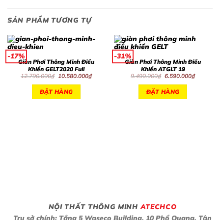
SẢN PHẨM TƯƠNG TỰ
-17%
-31%
Giàn Phơi Thông Minh Điều
Giàn Phơi Thông Minh Điều
Khiển GELT2020 Full
Khiển ATGLT 19
Giá
Giá
Giá
Giá
12.790.000
₫
10.580.000
₫
9.490.000
₫
6.590.000
₫
gốc
hiện
gốc
hiện
là:
tại
là:
tại
ĐẶT HÀNG
ĐẶT HÀNG
12.790.000₫.
là:
9.490.000₫.
là:
10.580.000₫.
6.590.00
NỘI THẤT THÔNG MINH
ATECHCO
Trụ sở chính: Tầng 5 Waseco Building, 10 Phổ Quang, Tân