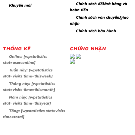
Chính sách đổi/trả hàng và
Khuyến mãi
hoàn tiền
Chính sách vận chuyển/giao
nhận
Chính sách bảo hành
THỐNG KÊ
CHỨNG NHẬN
Online:
[wpstatistics
stat=usersonline]
Tuần này:
[wpstatistics
stat=visits time=thisweek]
Tháng này:
[wpstatistics
stat=visits time=thismonth]
Năm này:
[wpstatistics
stat=visits time=thisyear]
Tổng:
[wpstatistics stat=visits
time=total]