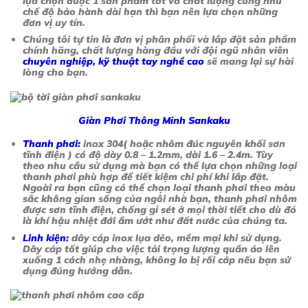
lựa chọn được 1 sản phẩm tốt và chất lượng cũng như
chế độ bảo hành dài hạn thì bạn nên lựa chọn những
đơn vị uy tín.
Chúng tôi tự tin là đơn vị phân phối và lắp đặt sản phẩm
chính hãng, chất lượng hàng đầu với đội ngũ nhân viên
chuyên nghiệp, kỹ thuật tay nghề cao
sẽ mang lại sự hài
lòng cho bạn.
Giàn Phơi Thông Minh Sankaku
Thanh phơi:
inox 304( hoặc nhôm đúc nguyên khối sơn
tĩnh điện ) có độ
dày 0.8 – 1.2mm, dài 1.6 – 2.4m
. Tùy
theo nhu cầu sử dụng mà bạn có thể lựa chọn những loại
thanh phơi phù hợp để tiết kiệm chi phí khi lắp đặt.
Ngoài ra bạn cũng có thể chọn loại thanh phơi theo màu
sắc không gian sống của ngôi nhà bạn, thanh phơi nhôm
được sơn tĩnh điện, chống gỉ sét ở mọi thời tiết cho dù đó
là khí hậu nhiệt đới ẩm ướt như đất nước của chúng ta.
Linh kiện:
dây cáp inox lụa dẻo, mềm mại khi sử dụng.
Dây cáp tốt giúp cho việc tải trọng lượng quần áo lên
xuống 1 cách nhẹ nhàng, không lo bị rối cáp nếu bạn sử
dụng đúng hướng dẫn.